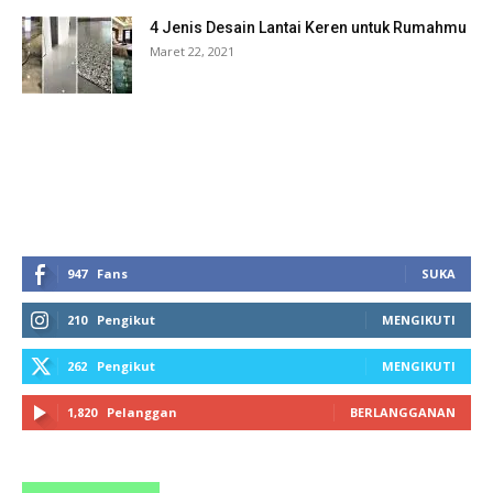
4 Jenis Desain Lantai Keren untuk Rumahmu
Maret 22, 2021
HOTLINE SERVICE :
0818 0705 6556
Email : sales@ptnac.com / na.chemcon@gmail.com
947
Fans
SUKA
210
Pengikut
MENGIKUTI
262
Pengikut
MENGIKUTI
1,820
Pelanggan
BERLANGGANAN