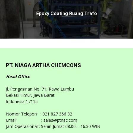
#shorts #fireproofing #semarang #kontraktor
00:12
Epoxy Coating Ruang Trafo
#shorts #epoxy #epoxyresin #epoxylantai
00:16
FAKTA UNIK NIAGA ARTHA CHEMCONS #shorts
00:23
#duniakonstruksi #dedycorbuzier
PT. NIAGA ARTHA CHEMCONS
#indonesiamaju #keajaibandunia #bekasi
#project #shorts #kontraktor
00:16
Head Office
#shorts #project #duniakonstruksi #bekasi
#dedycorbuzier #indonesiamaju
#keajaibandunia
00:16
Jl. Pengasinan No. 71, Rawa Lumbu
Bekasi Timur, Jawa Barat
JANGAN NONTON VIDEO INI KALAU
Indonesia 17115
PENASARAN!!! PERCUMA!!!
- Dunia
Konstruksi
03:13
Nomor Telepon : 021 827 366 32
KALEIDOSKOP 2012-2022: Kontribusi 10 Tahun
PT. Niaga Artha Chemcons || DUNIA
Email : sales@ptnac.com
KONSTRUKSI CHANNEL
04:13
Jam Operasional : Senin-Jumat 08.00 – 16.30 WIB
JENIS, HARGA, DAN REKOMENDASI MEMILIH