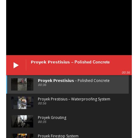
𝗣𝗿𝗼𝘆𝗲𝗸 𝗣𝗿𝗲𝘀𝘁𝗶𝘀𝗶𝘂𝘀 – Polished Concrete
00:36
𝗣𝗿𝗼𝘆𝗲𝗸 𝗣𝗿𝗲𝘀𝘁𝗶𝘀𝗶𝘂𝘀 – Polished Concrete
00:36
Proyek Prestisius – Waterproofing System
00:56
Proyek Grouting
00:35
Proyek Firestop System