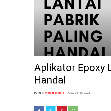
Aplikator Epoxy 
Handal
Penulis
Mawar Malela
-
Oktober 19, 2022