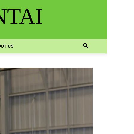
NTAI
UT US