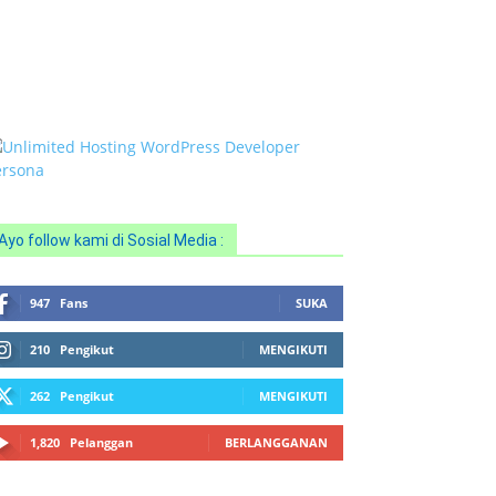
818 0705 6556
mail : sales@ptnac.com /
a.chemcon@gmail.com
Ayo follow kami di Sosial Media :
947
Fans
SUKA
210
Pengikut
MENGIKUTI
262
Pengikut
MENGIKUTI
1,820
Pelanggan
BERLANGGANAN