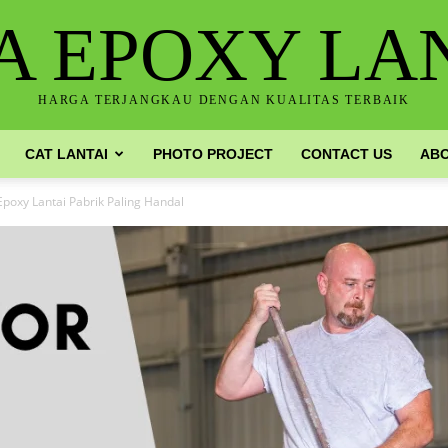
A EPOXY LA
HARGA TERJANGKAU DENGAN KUALITAS TERBAIK
CAT LANTAI
PHOTO PROJECT
CONTACT US
ABO
Epoxy Lantai Pabrik Paling Handal