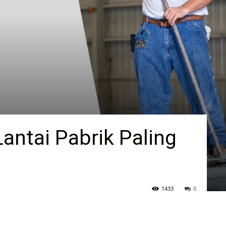
Lantai Pabrik Paling
1433
0
H