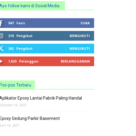
Ayo follow kami di Sosial Media :
947
Fans
SUKA
210
Pengikut
MENGIKUTI
262
Pengikut
MENGIKUTI
1,820
Pelanggan
BERLANGGANAN
Pos-pos Terbaru
Aplikator Epoxy Lantai Pabrik Paling Handal
Oktober 19, 2022
Epoxy Gedung Parkir Basement
Juni 16, 2021