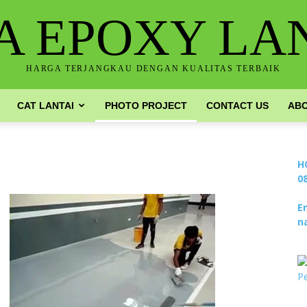
A EPOXY LA
HARGA TERJANGKAU DENGAN KUALITAS TERBAIK
CAT LANTAI
PHOTO PROJECT
CONTACT US
ABO
H
0
E
n