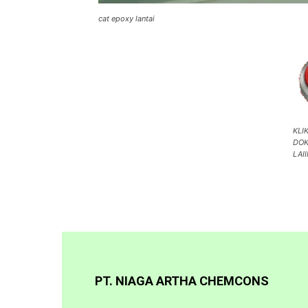
cat epoxy lantai
KLI
DOK
LAI
PT. NIAGA ARTHA CHEMCONS