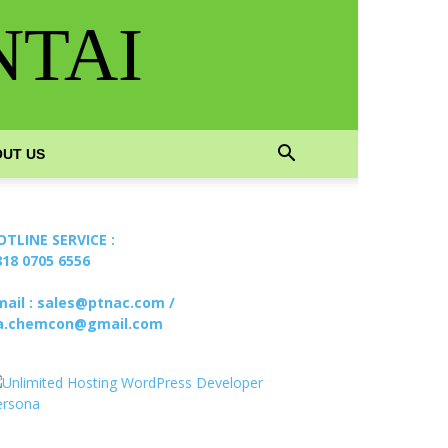
NTAI
UT US
OTLINE SERVICE :
818 0705 6556
mail : sales@ptnac.com /
a.chemcon@gmail.com