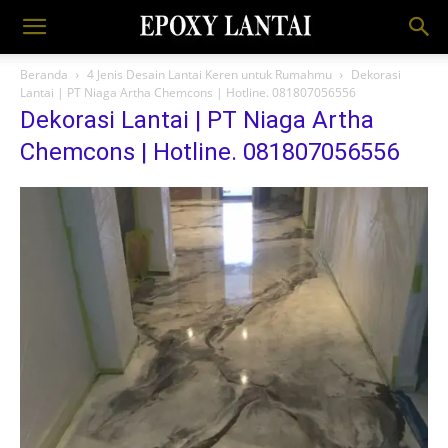
Beranda
4 Jenis Desain Lantai Keren untuk Rumahmu
Dekorasi
Lantai | PT Niaga Artha Chemcons | Hotline. 081807056556
Dekorasi Lantai | PT Niaga Artha
Chemcons | Hotline. 081807056556