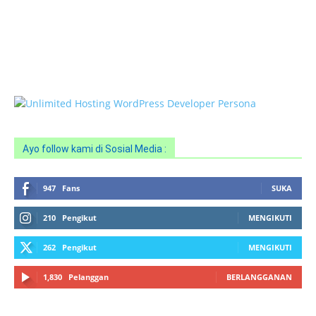
HOTLINE SERVICE :
0818 0705 6556
Email : sales@ptnac.com / na.chemcon@gmail.com
Ayo follow kami di Sosial Media :
947
Fans
SUKA
210
Pengikut
MENGIKUTI
262
Pengikut
MENGIKUTI
1,830
Pelanggan
BERLANGGANAN