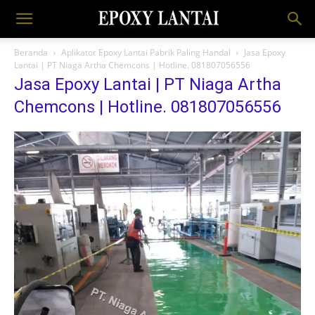
Beranda
Aplikator Epoxy Lantai Pabrik Paling Handal
Jasa Epoxy
Lantai | PT Niaga Artha Chemcons | Hotline. 081807056556
Jasa Epoxy Lantai | PT Niaga Artha
Chemcons | Hotline. 081807056556