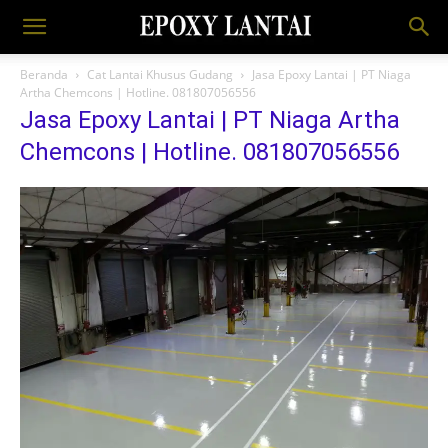
Beranda
Cat Lantai Khusus Gudang
Jasa Epoxy Lantai | PT Niaga
Artha Chemcons | Hotline. 081807056556
Jasa Epoxy Lantai | PT Niaga Artha
Chemcons | Hotline. 081807056556