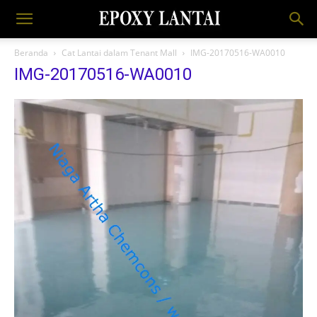
Beranda
Cat Lantai dalam Tenant Mall
IMG-20170516-WA0010
IMG-20170516-WA0010