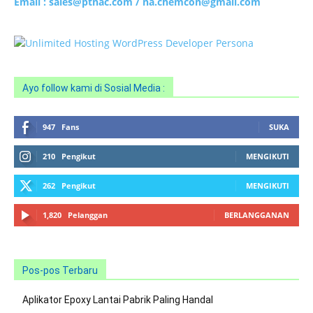
Email : sales@ptnac.com / na.chemcon@gmail.com
Ayo follow kami di Sosial Media :
947
Fans
SUKA
210
Pengikut
MENGIKUTI
262
Pengikut
MENGIKUTI
1,820
Pelanggan
BERLANGGANAN
Pos-pos Terbaru
Aplikator Epoxy Lantai Pabrik Paling Handal