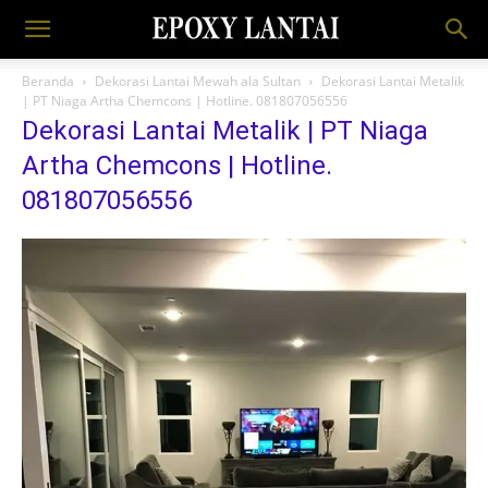
Beranda
Dekorasi Lantai Mewah ala Sultan
Dekorasi Lantai Metalik
| PT Niaga Artha Chemcons | Hotline. 081807056556
Dekorasi Lantai Metalik | PT Niaga
Artha Chemcons | Hotline.
081807056556