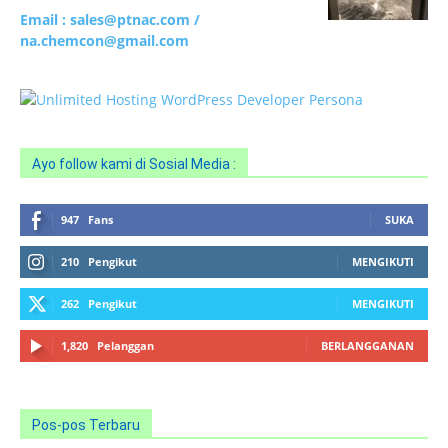
Email : sales@ptnac.com /
na.chemcon@gmail.com
Ayo follow kami di Sosial Media :
947
Fans
SUKA
210
Pengikut
MENGIKUTI
262
Pengikut
MENGIKUTI
1,820
Pelanggan
BERLANGGANAN
Pos-pos Terbaru