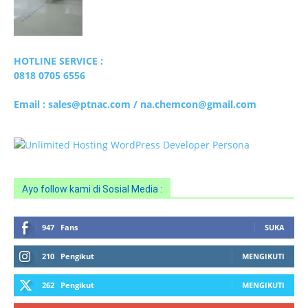
HOTLINE SERVICE :
0818 0705 6556
Email : sales@ptnac.com / na.chemcon@gmail.com
Ayo follow kami di Sosial Media :
947
Fans
SUKA
210
Pengikut
MENGIKUTI
262
Pengikut
MENGIKUTI