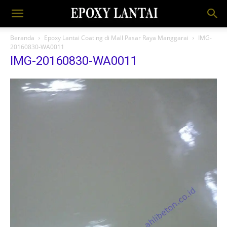
Beranda
Epoxy Lantai Coating di Mall Pasar Raya Manggarai
IMG-
20160830-WA0011
IMG-20160830-WA0011