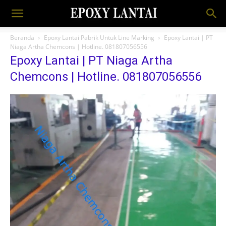
Beranda
Epoxy Lantai Pabrik Untuk Line Marking
Epoxy Lantai | PT
Niaga Artha Chemcons | Hotline. 081807056556
Epoxy Lantai | PT Niaga Artha
Chemcons | Hotline. 081807056556