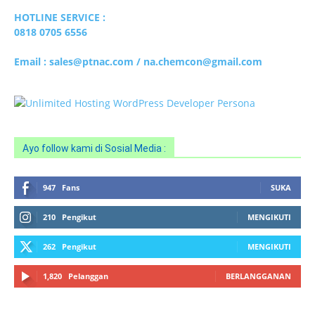
HOTLINE SERVICE :
0818 0705 6556
Email : sales@ptnac.com / na.chemcon@gmail.com
Ayo follow kami di Sosial Media :
947
Fans
SUKA
210
Pengikut
MENGIKUTI
262
Pengikut
MENGIKUTI
1,820
Pelanggan
BERLANGGANAN