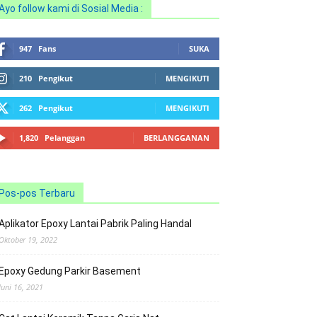
Ayo follow kami di Sosial Media :
947
Fans
SUKA
210
Pengikut
MENGIKUTI
262
Pengikut
MENGIKUTI
1,820
Pelanggan
BERLANGGANAN
Pos-pos Terbaru
Aplikator Epoxy Lantai Pabrik Paling Handal
Oktober 19, 2022
Epoxy Gedung Parkir Basement
Juni 16, 2021