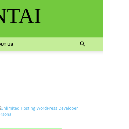
NTAI
UT US
OTLINE SERVICE :
818 0705 6556
mail : sales@ptnac.com /
a.chemcon@gmail.com