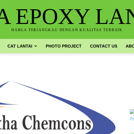
A EPOXY LA
HARGA TERJANGKAU DENGAN KUALITAS TERBAIK
CAT LANTAI
PHOTO PROJECT
CONTACT US
ABO
H
0
E
n