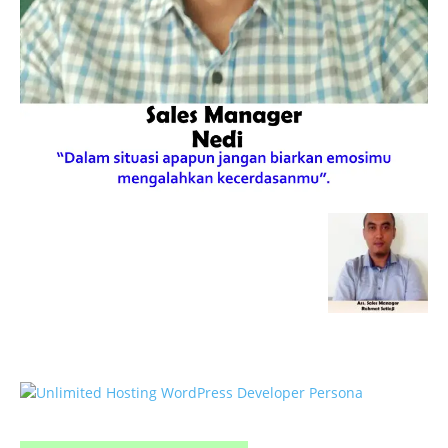
HOTLINE SERVICE :
0818 0705 6556
Email : sales@ptnac.com /
na.chemcon@gmail.com