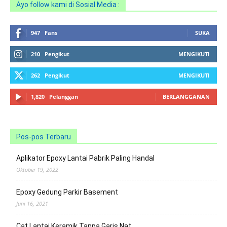
Ayo follow kami di Sosial Media :
947
Fans
SUKA
210
Pengikut
MENGIKUTI
262
Pengikut
MENGIKUTI
1,820
Pelanggan
BERLANGGANAN
Pos-pos Terbaru
Aplikator Epoxy Lantai Pabrik Paling Handal
Oktober 19, 2022
Epoxy Gedung Parkir Basement
Juni 16, 2021
Cat Lantai Keramik Tanpa Garis Nat