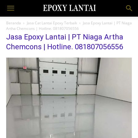
Beranda
Jasa Cat Lantai Epoxy Terbaik
Jasa Epoxy Lantai | PT Niaga
Artha Chemcons | Hotline. 081807056556
Jasa Epoxy Lantai | PT Niaga Artha
Chemcons | Hotline. 081807056556