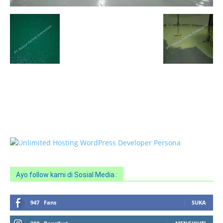
HOTLINE SERVICE :
0818 0705 6556
Email : sales@ptnac.com / na.chemcon@gmail.com
Ayo follow kami di Sosial Media :
947
Fans
SUKA