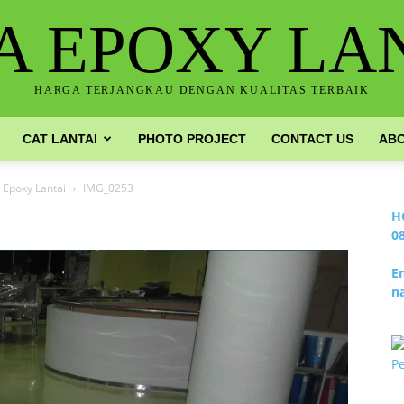
A EPOXY LA
HARGA TERJANGKAU DENGAN KUALITAS TERBAIK
CAT LANTAI
PHOTO PROJECT
CONTACT US
ABO
Epoxy Lantai
IMG_0253
H
0
E
n