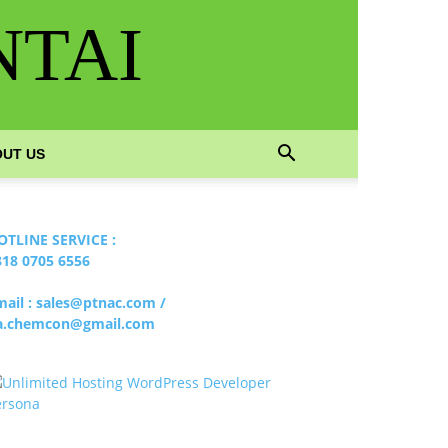
NTAI
UT US
OTLINE SERVICE :
818 0705 6556
mail : sales@ptnac.com /
a.chemcon@gmail.com