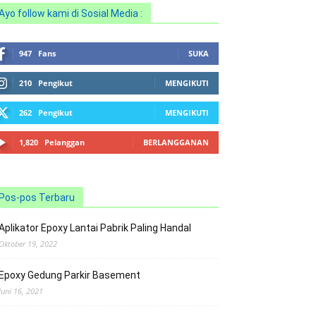
Ayo follow kami di Sosial Media :
947
Fans
SUKA
210
Pengikut
MENGIKUTI
262
Pengikut
MENGIKUTI
1,820
Pelanggan
BERLANGGANAN
Pos-pos Terbaru
Aplikator Epoxy Lantai Pabrik Paling Handal
Oktober 19, 2022
Epoxy Gedung Parkir Basement
Juni 16, 2021