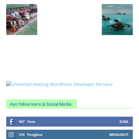
HOTLINE SERVICE :
0818 0705 6556
Email : sales@ptnac.com / na.chemcon@gmail.com
Ayo follow kami di Sosial Media :
947
Fans
SUKA
210
Pengikut
MENGIKUTI