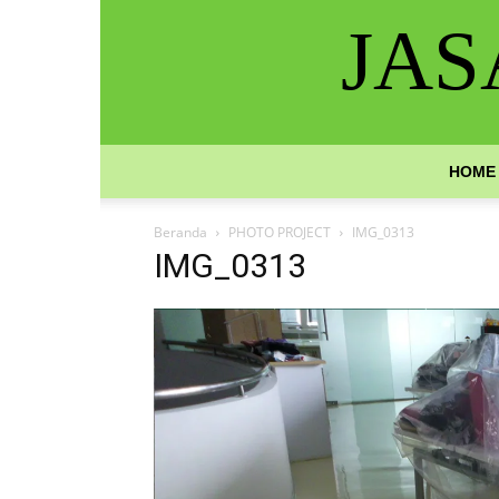
JAS
HOME
Beranda
PHOTO PROJECT
IMG_0313
IMG_0313