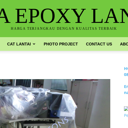
A EPOXY LA
HARGA TERJANGKAU DENGAN KUALITAS TERBAIK
CAT LANTAI
PHOTO PROJECT
CONTACT US
ABO
H
0
E
n