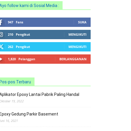
Ayo follow kami di Sosial Media :
947
Fans
SUKA
210
Pengikut
MENGIKUTI
262
Pengikut
MENGIKUTI
1,820
Pelanggan
BERLANGGANAN
Pos-pos Terbaru
Aplikator Epoxy Lantai Pabrik Paling Handal
Oktober 19, 2022
Epoxy Gedung Parkir Basement
Juni 16, 2021