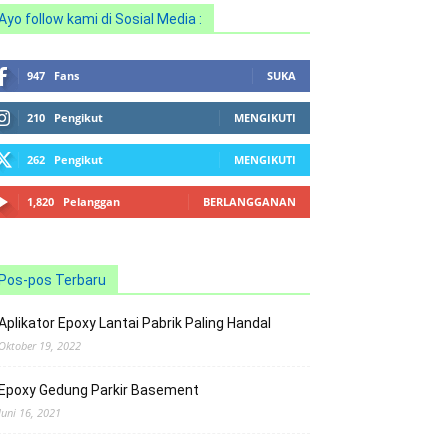
Ayo follow kami di Sosial Media :
947
Fans
SUKA
210
Pengikut
MENGIKUTI
262
Pengikut
MENGIKUTI
1,820
Pelanggan
BERLANGGANAN
Pos-pos Terbaru
Aplikator Epoxy Lantai Pabrik Paling Handal
Oktober 19, 2022
Epoxy Gedung Parkir Basement
Juni 16, 2021