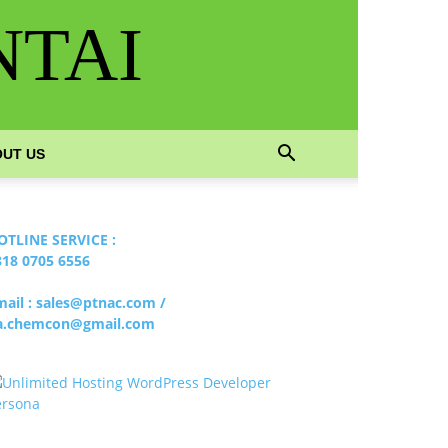
NTAI
UT US
OTLINE SERVICE :
818 0705 6556
mail : sales@ptnac.com /
a.chemcon@gmail.com