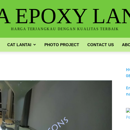
A EPOXY LA
HARGA TERJANGKAU DENGAN KUALITAS TERBAIK
CAT LANTAI
PHOTO PROJECT
CONTACT US
ABO
H
0
E
n