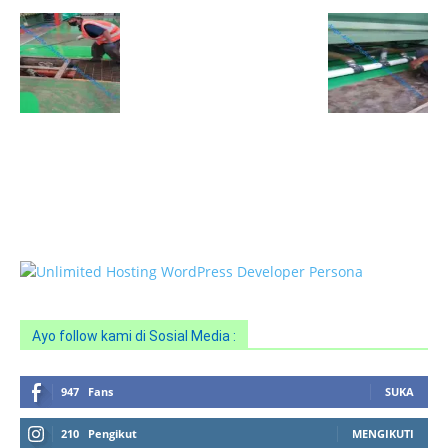
HOTLINE SERVICE :
0818 0705 6556
Email : sales@ptnac.com / na.chemcon@gmail.com
Ayo follow kami di Sosial Media :
947
Fans
SUKA
210
Pengikut
MENGIKUTI