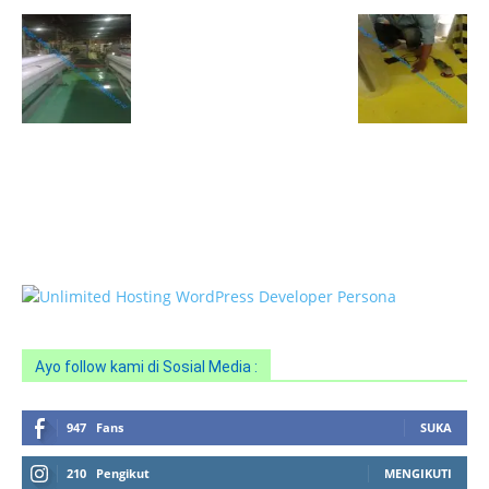
HOTLINE SERVICE :
0818 0705 6556
Email : sales@ptnac.com / na.chemcon@gmail.com
Ayo follow kami di Sosial Media :
947
Fans
SUKA
210
Pengikut
MENGIKUTI