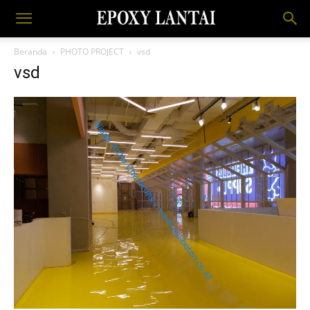
Beranda
PHOTO PROJECT
vsd
vsd