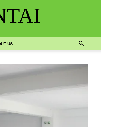
NTAI
UT US