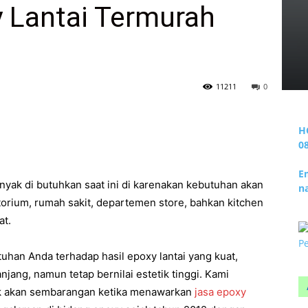
y Lantai Termurah
11211
0
H
0
E
anyak di butuhkan saat ini di karenakan kebutuhan akan
n
ratorium, rumah sakit, departemen store, bahkan kitchen
at.
an Anda terhadap hasil epoxy lantai yang kuat,
jang, namun tetap bernilai estetik tinggi. Kami
idak akan sembarangan ketika menawarkan
jasa epoxy