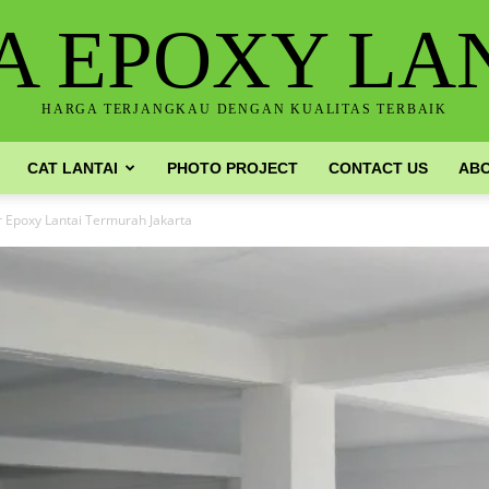
A EPOXY LA
HARGA TERJANGKAU DENGAN KUALITAS TERBAIK
CAT LANTAI
PHOTO PROJECT
CONTACT US
ABO
r Epoxy Lantai Termurah Jakarta