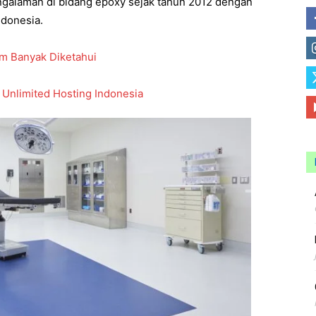
galaman di bidang epoxy sejak tahun 2012 dengan
ndonesia.
um Banyak Diketahui