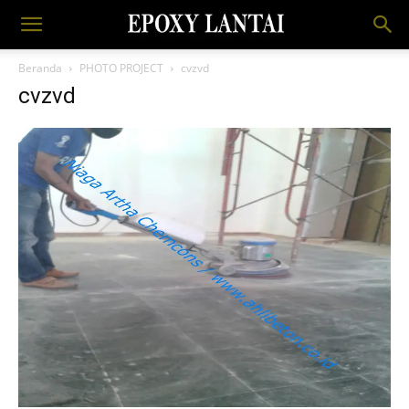
Beranda
PHOTO PROJECT
cvzvd
cvzvd