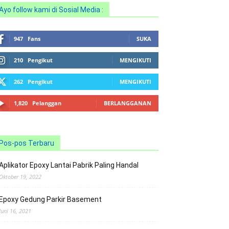
Ayo follow kami di Sosial Media :
947
Fans
SUKA
210
Pengikut
MENGIKUTI
262
Pengikut
MENGIKUTI
1,820
Pelanggan
BERLANGGANAN
Pos-pos Terbaru
Aplikator Epoxy Lantai Pabrik Paling Handal
Oktober 19, 2022
Epoxy Gedung Parkir Basement
Juni 16, 2021