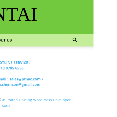
NTAI
UT US
OTLINE SERVICE :
818 0705 6556
mail : sales@ptnac.com /
a.chemcon@gmail.com