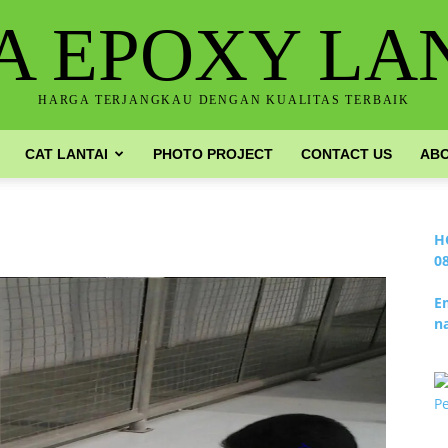
A EPOXY LA
HARGA TERJANGKAU DENGAN KUALITAS TERBAIK
CAT LANTAI
PHOTO PROJECT
CONTACT US
ABO
H
0
E
n