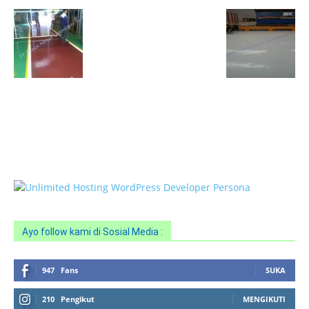
HOTLINE SERVICE :
0818 0705 6556
Email : sales@ptnac.com / na.chemcon@gmail.com
Ayo follow kami di Sosial Media :
947
Fans
SUKA
210
Pengikut
MENGIKUTI