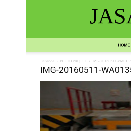
JAS
HOME
Beranda
PHOTO PROJECT
IMG-20160511-WA013
IMG-20160511-WA013