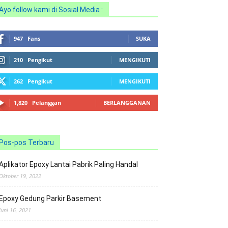
Ayo follow kami di Sosial Media :
947
Fans
SUKA
210
Pengikut
MENGIKUTI
262
Pengikut
MENGIKUTI
1,820
Pelanggan
BERLANGGANAN
Pos-pos Terbaru
Aplikator Epoxy Lantai Pabrik Paling Handal
Oktober 19, 2022
Epoxy Gedung Parkir Basement
Juni 16, 2021