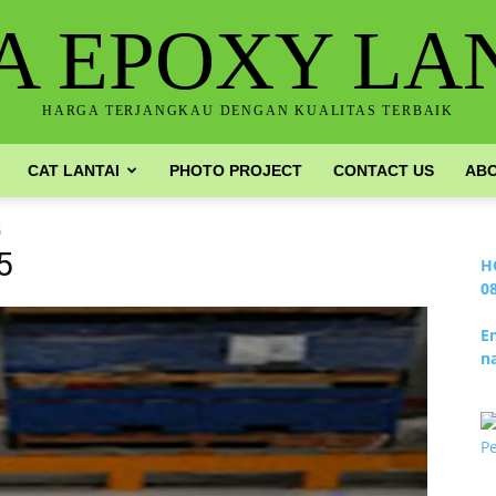
A EPOXY LA
HARGA TERJANGKAU DENGAN KUALITAS TERBAIK
CAT LANTAI
PHOTO PROJECT
CONTACT US
ABO
5
5
H
0
E
n