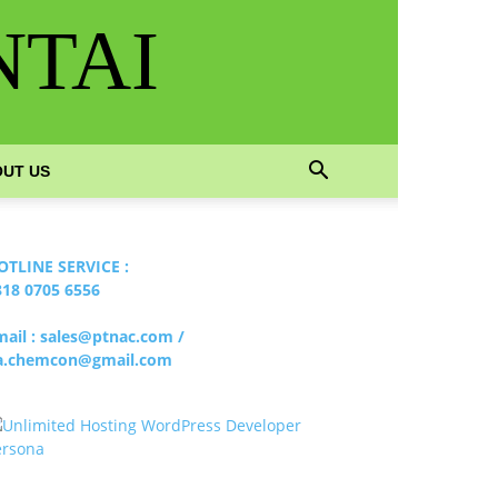
NTAI
UT US
OTLINE SERVICE :
818 0705 6556
mail : sales@ptnac.com /
a.chemcon@gmail.com